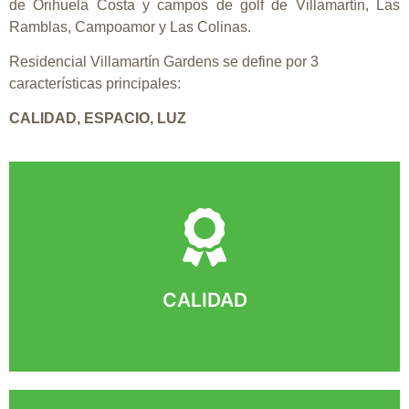
de Orihuela Costa y campos de golf de Villamartín, Las
Ramblas, Campoamor y Las Colinas.
Residencial Villamartín Gardens se define por 3
características principales:
CALIDAD, ESPACIO, LUZ
CALIDAD
La construcción es de los más altos estándares en la
Costa Blanca. Empezando por la estructura,
cerramiento y aislamiento hasta el acabado de los
CALIDAD
apartamentos y las zonas comunes.